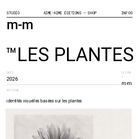
STUDIO
AIME-AIME ÉDITIONS – SHOP
INFOS
m-m
™LES PLANTES
DATE
CLIEN
T
2026
m-m
AFFICHE
identités visuelles basées sur les plantes