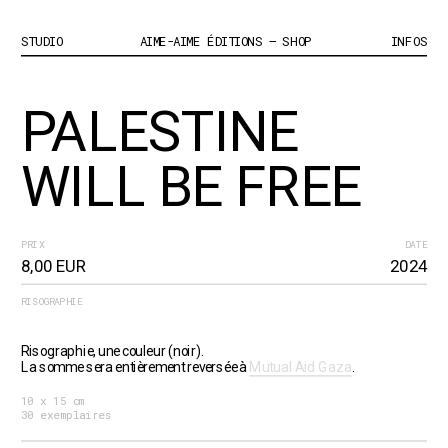
STUDIO
AIME-AIME ÉDITIONS – SHOP
INFOS
PALESTINE 
WILL BE FREE
PRIX
DATE
8,00 EUR
2024
RISOGRAPHIE
Risographie, une couleur (noir).
La somme sera entièrement reversée à 
Mutual Aid Gaza
.
10 x 15 cm
30 exemplaires