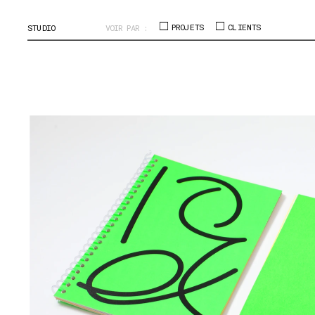
□
□
STUDIO
VOIR PAR :
 PROJETS
 CLIENTS