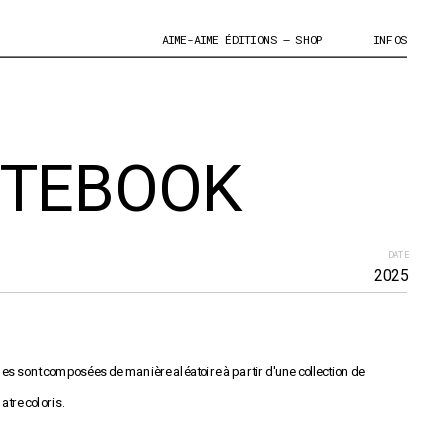
AIME-AIME ÉDITIONS – SHOP
INFOS
TEBOOK
DATE
2025
es sont composées de manière aléatoire à partir d'une collection de 
atre coloris.