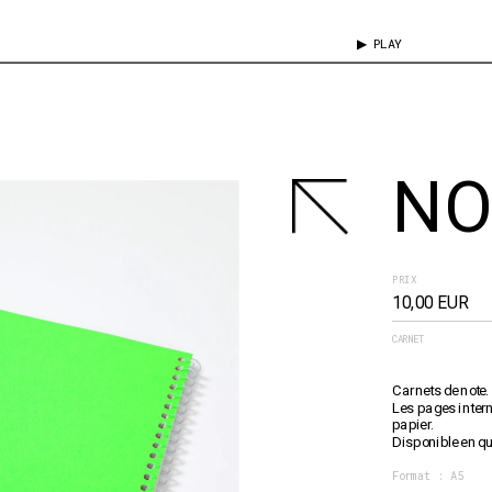
▶ PLAY
NO
PRIX
10,00 EUR
CARNET
Carnets de note.
Les pages intern
papier.
Disponible en qu
Format : A5 