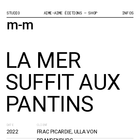
STUDIO
AIME-AIME ÉDITIONS – SHOP
INFOS
m-m
LA MER 
SUFFIT AUX 
PANTINS
DATE
CLIENT
2022
FRAC PICARDIE, ULLA VON 