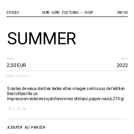
STUDIO
AIME-AIME ÉDITIONS – SHOP
INFOS
SUMMER
PRIX
DATE
2,50 EUR
2022
CARTE POSTALE
5 cartes de vœux dont les textes et les images sont issus de l’édition 
Best of best for us.
Impression recto/verso jet d’encre noir et blanc, papier nacré, 210 gr
10 x 15 cm
AJOUTER AU PANIER