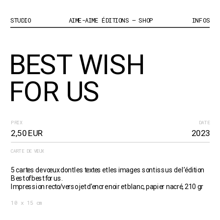
STUDIO
AIME-AIME ÉDITIONS – SHOP
INFOS
BEST WISH 
FOR US
PRIX
DATE
2,50 EUR
2023
CARTE DE VŒUX
5 cartes de vœux dont les textes et les images sont issus de l’édition 
Best of best for us.
Impression recto/verso jet d’encre noir et blanc, papier nacré, 210 gr
10 x 15 cm