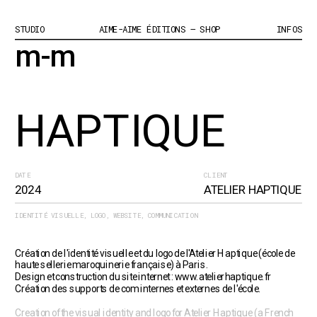
STUDIO
AIME-AIME ÉDITIONS – SHOP
INFOS
m-m
HAPTIQUE
DATE
CLIENT
2024
ATELIER HAPTIQUE
IDENTITÉ VISUELLE, LOGO, WEBSITE, COMMUNICATION
Création de l'identité visuelle et du logo de l'Atelier Haptique (école de 
haute sellerie maroquinerie française) à Paris. 
Design et construction du site internet : 
www.atelierhaptique.fr
Création des supports de com internes et externes de l'école.
Creation of the visual identity and logo for Atelier Haptique (a French 