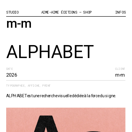
STUDIO
AIME-AIME ÉDITIONS – SHOP
INFOS
m-m
ALPHABET
DATE
CLIENT
2026
m-m
TYPOGRAPHIE, AFFICHE, PRINT
ALPHABET est une recherche visuelle dédiée à la force du signe.