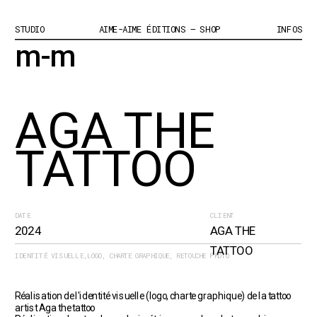
STUDIO
AIME-AIME ÉDITIONS – SHOP
INFOS
m-m
AGA THE 
TATTOO
DATE
CLIENT
2024
AGA THE 
TATTOO
IDENTITÉ VISUELLE,LOGO, CHARTE GRAPHIQUE, RETOUCHE PHOTO
Réalisation de l'identité visuelle (logo, charte graphique) de la tattoo 
artist Aga the tattoo